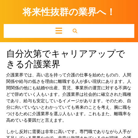
Skip
to
将来性抜群の業界へ！
content
Open
Button
自分次第でキャリアアップで
きる介護業界
介護業界では、高い志を持って介護の仕事を始めたものの、人間
関係や給与の低さを理由に離職する人が多い現状にあります。人
間関係の他にも結婚や出産、育児、事業所の運営に対する不満な
どで辞めていく人もいます。介護業界は社会的に確立された職種
であり、給与も安定しているイメージがあります。そのため、自
分に向いていないとわかっていても将来のことを考え、腕に職を
つけるために介護業界を選ぶ人もいます。これもまた、離職率を
高めている要因だと言えます。
しかし反対に需要は非常に高いです。専門職でありながら人手が
不足している業界なので、非常に熱望されているのが現状。介護