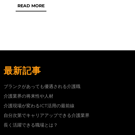
READ
READ MORE
っ
MORE
て
も
優
遇
さ
れ
最新記事
る
介
ブランクがあっても優遇される介護職
護
介護業界の将来性や人材
職
介護現場が変わるICT活用の最前線
自分次第でキャリアアップできる介護業界
長く活躍できる職場とは？