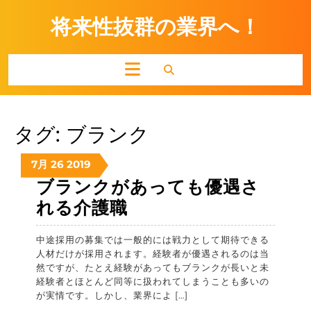
Skip
to
将来性抜群の業界へ！
content
Open
Button
タグ:
ブランク
2019
2019
2019
7月
26
2019
年
年
年
ブランクがあっても優遇さ
7
7
7
ブ
れる介護職
月
月
月
ラ
26
26
26
日
日
日
中途採用の募集では一般的には戦力として期待できる
ン
人材だけが採用されます。経験者が優遇されるのは当
ク
然ですが、たとえ経験があってもブランクが長いと未
経験者とほとんど同等に扱われてしまうことも多いの
が
が実情です。しかし、業界によ […]
あ